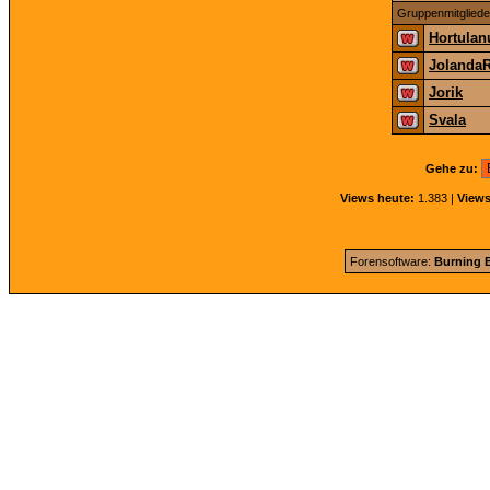
Gruppenmitgliede
Hortulan
Jolanda
Jorik
Svala
Gehe zu:
Views heute:
1.383 |
Views
Forensoftware:
Burning B