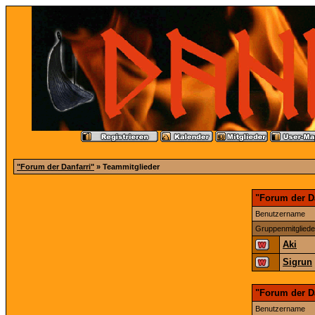
"Forum der Danfarri"
» Teammitglieder
"Forum der Da
Benutzername
Gruppenmitgliede
Aki
Sigrun
"Forum der D
Benutzername