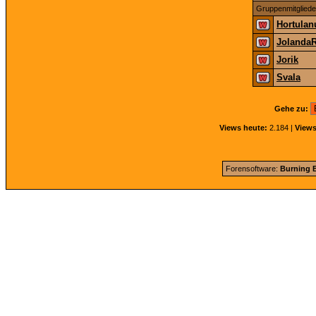
Gruppenmitgliede
Hortulan
Jolanda
Jorik
Svala
Gehe zu:
Views heute:
2.184 |
Views
Forensoftware:
Burning B