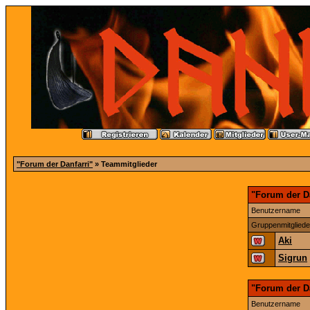
"Forum der Danfarri"
» Teammitglieder
"Forum der Da
Benutzername
Gruppenmitgliede
Aki
Sigrun
"Forum der D
Benutzername