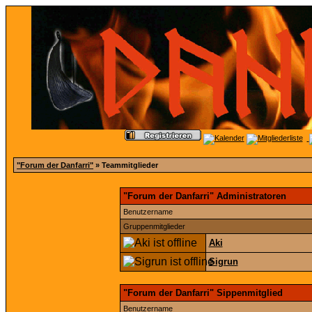
"Forum der Danfarri"
» Teammitglieder
"Forum der Danfarri" Administratoren
Benutzername
Gruppenmitglieder
Aki
Sigrun
"Forum der Danfarri" Sippenmitglied
Benutzername