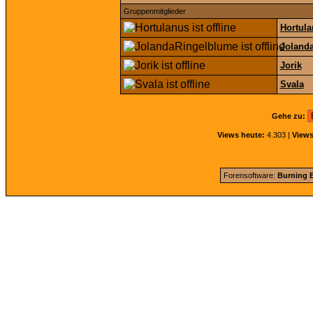
Gruppenmitglieder
Hortul
Joland
Jorik
Svala
Gehe zu:
Views heute:
4.303 |
Views
Forensoftware:
Burning B