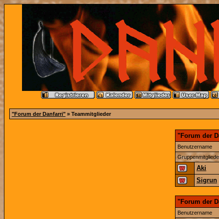
"Forum der Danfarri"
» Teammitglieder
"Forum der Da
Benutzername
Gruppenmitgliede
Aki
Sigrun
"Forum der D
Benutzername