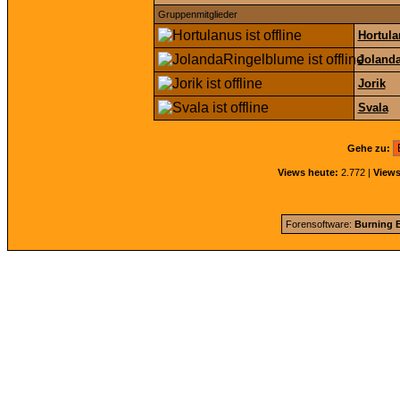
Gruppenmitglieder
Hortul
Joland
Jorik
Svala
Gehe zu:
Views heute:
2.772 |
Views
Forensoftware:
Burning B