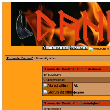
"Forum der Danfarri"
» Teammitglieder
"Forum der Danfarri" Administratoren
Benutzername
Gruppenmitglieder
Aki
Sigrun
"Forum der Danfarri" Sippenmitglied
Benutzername