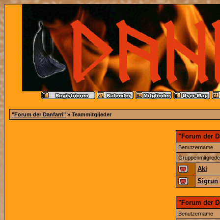
"Forum der Danfarri"
» Teammitglieder
"Forum der Da
Benutzername
Gruppenmitgliede
Aki
Sigrun
"Forum der D
Benutzername