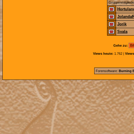
Gruppenmitgliede
Hortulan
Jolanda
Jorik
Svala
Gehe zu:
Views heute:
1.762 |
Views
Forensoftware:
Burning B