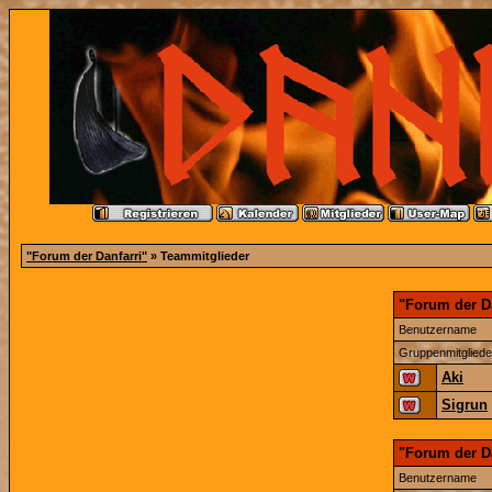
"Forum der Danfarri"
» Teammitglieder
"Forum der Da
Benutzername
Gruppenmitgliede
Aki
Sigrun
"Forum der D
Benutzername