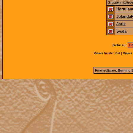
Gruppenmitgliede
Hortulan
Jolanda
Jorik
Svala
Gehe zu:
Views heute:
294 |
Views 
Forensoftware:
Burning B