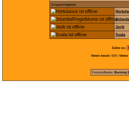
Gruppenmitglieder
Hortul
Joland
Jorik
Svala
Gehe zu:
Views heute:
609 |
Views 
Forensoftware:
Burning B