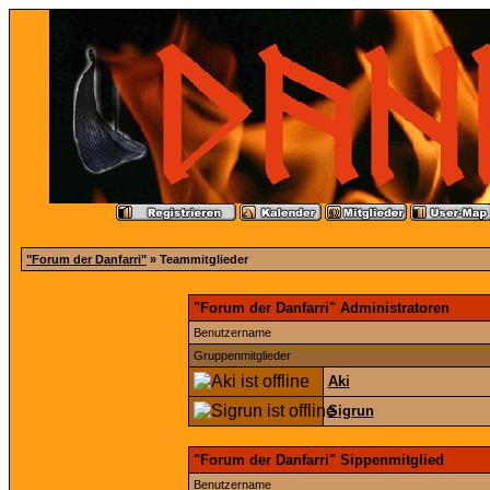
"Forum der Danfarri"
» Teammitglieder
"Forum der Danfarri" Administratoren
Benutzername
Gruppenmitglieder
Aki
Sigrun
"Forum der Danfarri" Sippenmitglied
Benutzername