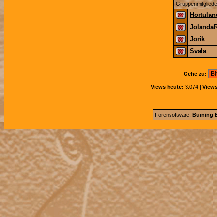
Gruppenmitgliede
Hortulan
Jolanda
Jorik
Svala
Gehe zu:
Views heute:
3.074 |
Views
Forensoftware:
Burning B