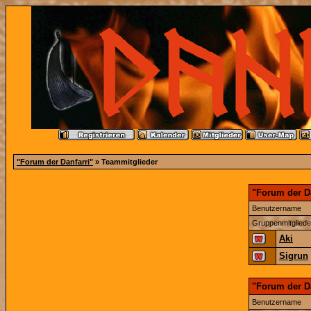
"Forum der Danfarri"
» Teammitglieder
"Forum der Da
Benutzername
Gruppenmitgliede
Aki
Sigrun
"Forum der D
Benutzername