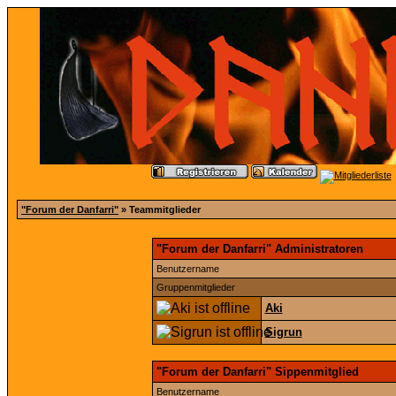
"Forum der Danfarri"
» Teammitglieder
"Forum der Danfarri" Administratoren
Benutzername
Gruppenmitglieder
Aki
Sigrun
"Forum der Danfarri" Sippenmitglied
Benutzername