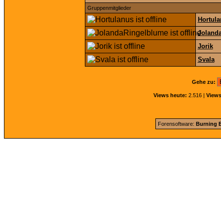
Gruppenmitglieder
Hortul
Joland
Jorik
Svala
Gehe zu:
Views heute:
2.516 |
Views
Forensoftware:
Burning B